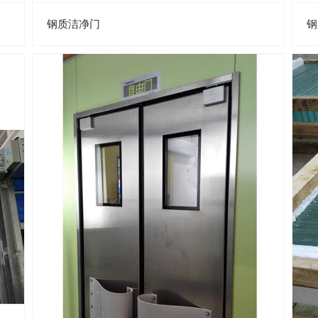
钢质洁净门
钢